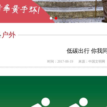
1
2
络
户外
低碳出行 你我
时间：
2017-08-19
来源：
中国文明网
作品
广告助企（一）| 《人心红利》...
中国精神