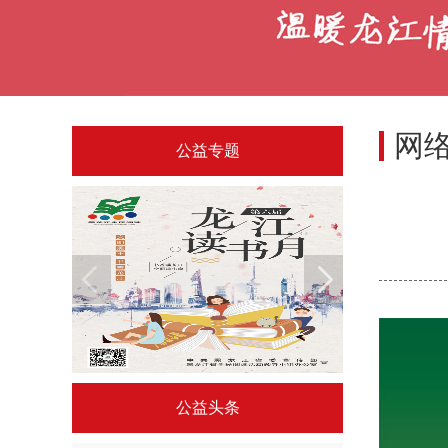
网
公益专题
龙江读书月公益海报展
“厉行节约”公益广告
公益头条