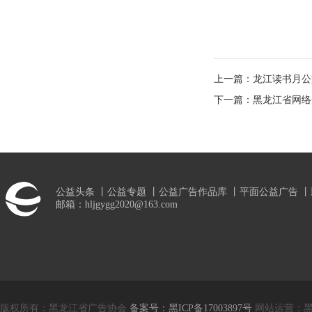
上一篇：
龙江读书月公
下一篇：
黑龙江省网络
公益头条
丨
公益专题
丨
公益广告作品库
丨
平面公益广告
丨
邮箱：hljgygg2020@163.com
版权所有：黑龙江省广告协会
备案号：黑ICP备17003897号
网站运营：黑