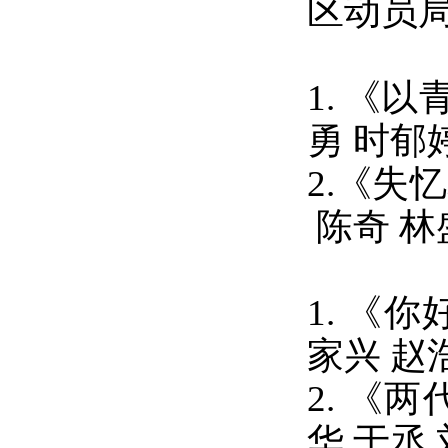
区动员
1.
《以
勇
时郁
2.
《失忆
陈奇
林
1.
《
你
家兴
赵
2.
《两
华
于丞