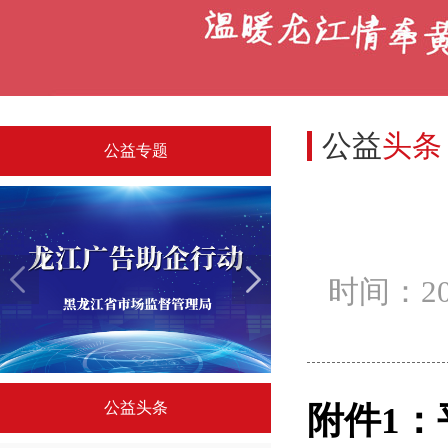
公益
头条
公益专题
时间：
2
红利》...
中国精神系列海报专题（一）
中国精
公益头条
附件
1