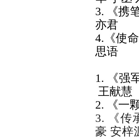
3.
《携
亦君
4.《
使
思语
1.
《强
王献慧
2.
《一
3.
《传
豪
安梓