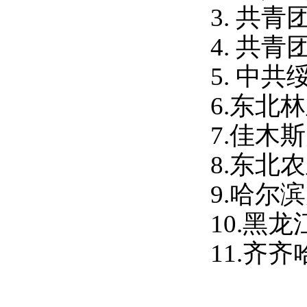
3.
共青
4.
共青
5.
中共
6.东北
7.佳木
8.东北
9.哈尔
10.黑
11.齐