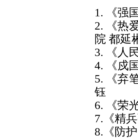
1.
《强
2.
《
热
院
都延
3.
《人
4.
《
戍
5.
《
弃
钰
6.
《荣
7.《精
8.《防