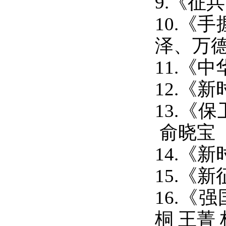
9.《征
10.《
泽、万
11.《
12.
《新
13.《
俞晓宝
14.《
15.《
新
16.《
强
桐
王菁