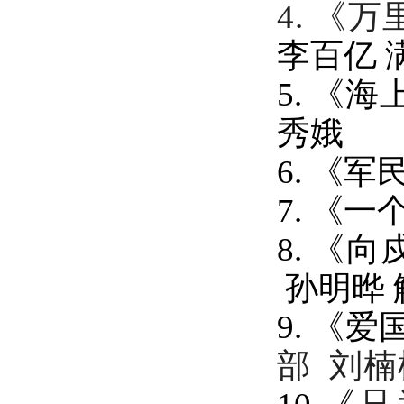
4.
《万
李百亿
5.
《海
秀娥
6.
《军
7.
《一
8.
《向
孙明晔
9.
《爱
部
刘楠