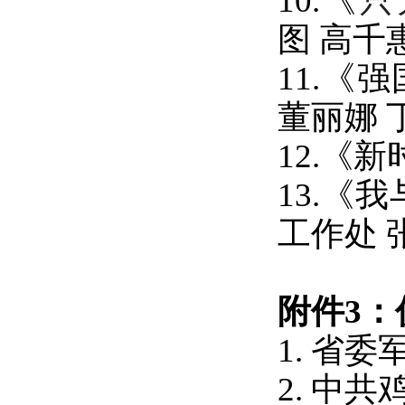
10.《
只
图
高千
11.《
董丽娜
12.《
13.《
工作处 
附件
3
1.
省委
2.
中共