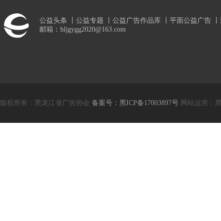
公益头条
丨
公益专题
丨
公益广告作品库
丨
平面公益广告
丨
邮箱：hljgygg2020@163.com
版权所有：黑龙江省广告协会
备案号：黑ICP备17003897号
网站运营：黑