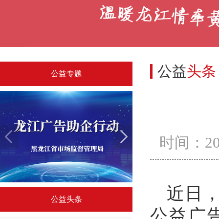
公益
头条
公益专题
时间：
2
近日，
广告助企（一）| 《人心红利》...
中国精神系列海报专
公益头条
公益广