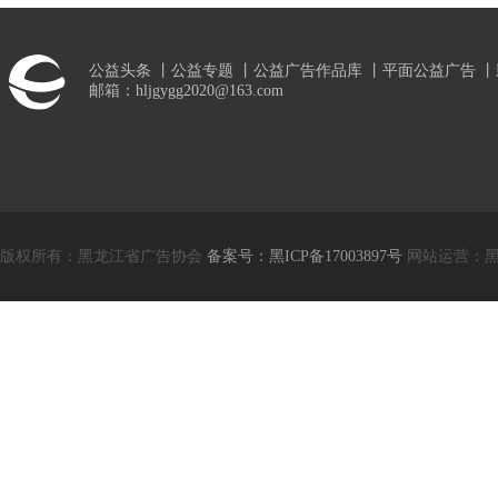
公益头条
丨
公益专题
丨
公益广告作品库
丨
平面公益广告
丨
邮箱：hljgygg2020@163.com
版权所有：黑龙江省广告协会
备案号：黑ICP备17003897号
网站运营：黑