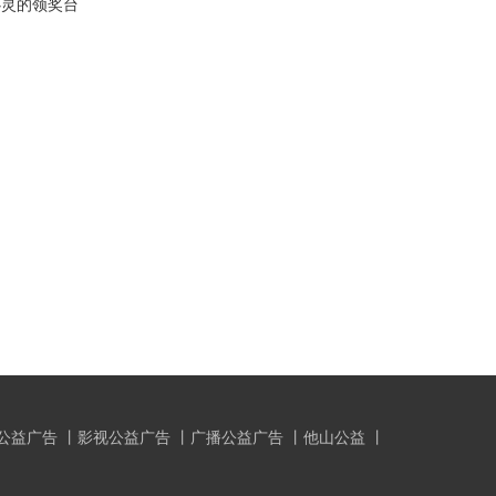
心灵的领奖台
公益广告
丨
影视公益广告
丨
广播公益广告
丨
他山公益
丨