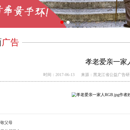
1
2
面
广告
孝老爱亲一家
时间：
2017-06-13
来源：
黑龙江省公益广告研
作者
书月公益海报展
“厉行节约”公益广告作品
孝敬父母