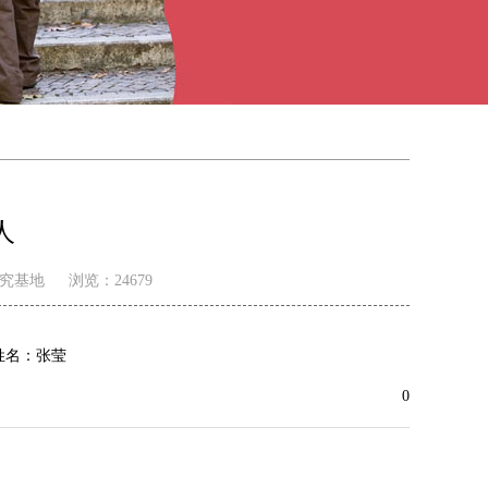
人
究基地
浏览：
24679
姓名：张莹
0
广告助企（一）| 《人心红利》...
中国精神系列海报专