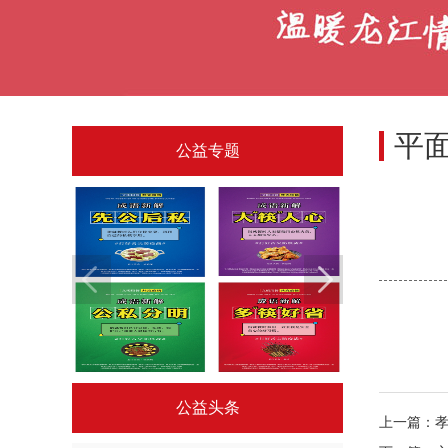
平
公益专题
广告
“公筷行动”公益广告作品
龙江读
公益头条
上一篇：