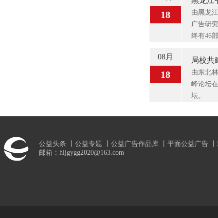
黑龙江
由黑龙
18
广告研究
终有46
08月
局校共
由东北林
18
峰论坛在
坛。
公益头条
丨
公益专题
丨
公益广告作品库
丨
平面公益广告
丨
邮箱：hljgygg2020@163.com